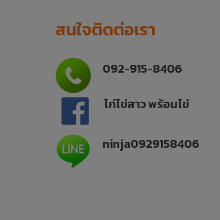
สนใจติดต่อเรา
092-915-8406
ไก่ไข่สาว พร้อมไข่
ninja0929158406