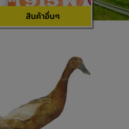
สินค้าอื่นๆ