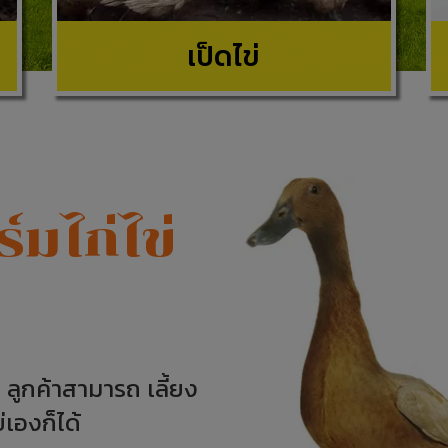
เป็ดไข่
ร์มไก่ไข่
่ ลูกค้าสามารถ เลี้ยง
่เองก็ได้