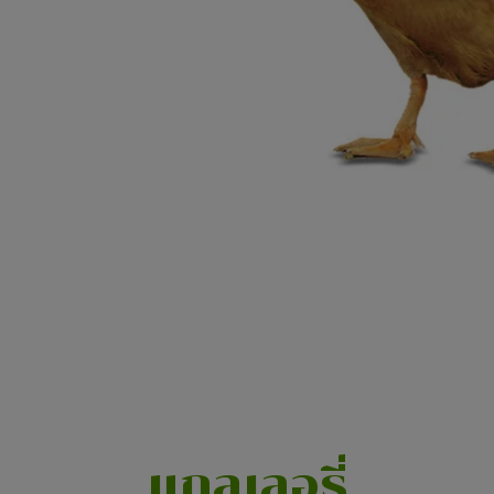
แกลเลอรี่