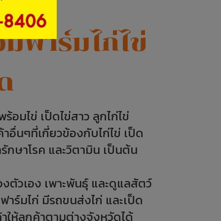
่งมีฟาร์มไก่ไข่
ัด
พร้อมไข่ เป็ดไข่สาว ลูกไก่ไข่
อื่นๆที่เกี่ยวข้องกับไก่ไข่ เป็ด
ารักษาโรค และวิตามิน เป็นต้น
องตัวเอง เพาะพันธุ์ และดูแลสัตว์
์มไก่ มีรถขนส่งไก่ และเป็ด
าให้ลูกค้าตามต่างจังหวัดได้