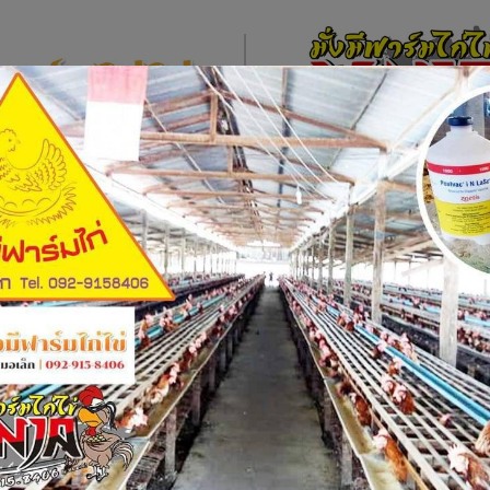
เกี่ยวกับเรา
ไก่ไข่
เป็ดไข่
สินค้าอื่นๆ
แกลเลอรี่